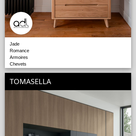
Jade
Romance
Armoires
Chevets
Chiffonniers
Commodes
TOMASELLA
Lits
Miroirs