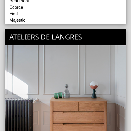
Beaumont
Ecorce
First
Majestic
Multy
Opale
ATELIERS DE LANGRES
Opéra
Smart
Toscane