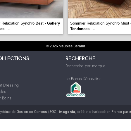
 Relaxation Synchro Best -
Gallery
Sommier Relaxation Synchro Must 
ces
Tendances
...
...
© 2026 Meubles Beraud
OLLECTIONS
RECHERCHE
Recherche par marque
Le Bonus Réparation
t Dressing
bles
t Bains
ystème de Gestion de Contenu (SGC)
imagenia
, créé et développé en France par