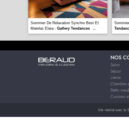
Sommier De Relaxation Synchro Best Et
Sommier
Matelas Elara -
Gallery Tendances
Tendan
...
NOS C
Salon
Séjour
Literie
Chambre e
Petits meu
Cuisines e
Site réalisé avec le
S