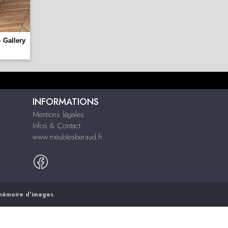
-
Gallery
INFORMATIONS
Mentions légales
Infos & Contact
www.meublesberaud.fr
mémoire d'images
.