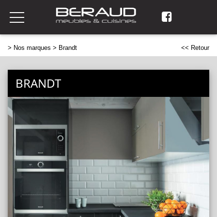
>
Nos marques
> Brandt
<< Retour
BRANDT