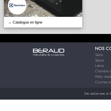
→ Catalogue en ligne
NOS C
Salon
Séjour
Literie
Chambre e
Petits meu
Cuisines e
Site réalisé avec le
S