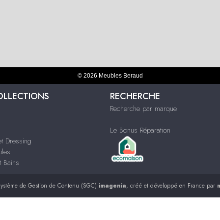
© 2026 Meubles Beraud
OLLECTIONS
RECHERCHE
Recherche par marque
Le Bonus Réparation
t Dressing
bles
t Bains
ystème de Gestion de Contenu (SGC)
imagenia
, créé et développé en France par