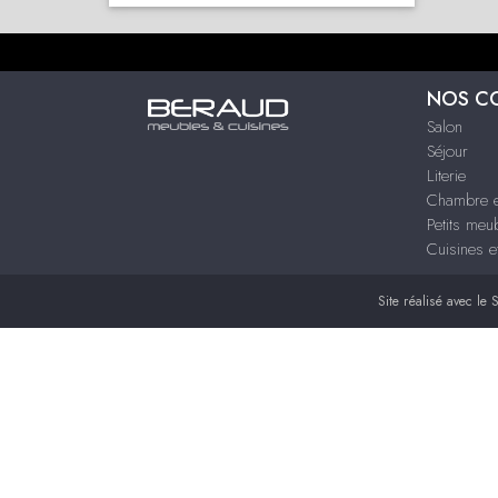
NOS C
Salon
Séjour
Literie
Chambre e
Petits meu
Cuisines e
Site réalisé avec le
S