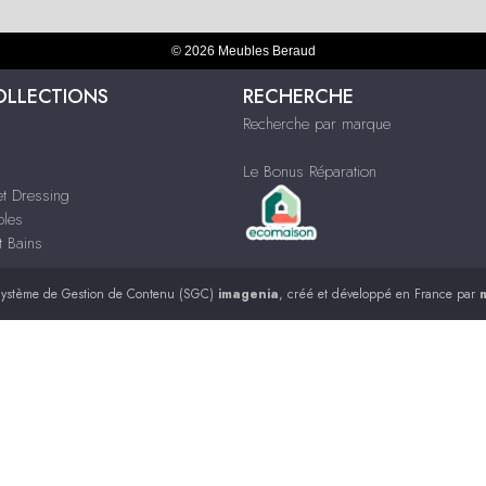
© 2026 Meubles Beraud
OLLECTIONS
RECHERCHE
Recherche par marque
Le Bonus Réparation
t Dressing
bles
t Bains
ystème de Gestion de Contenu (SGC)
imagenia
, créé et développé en France par