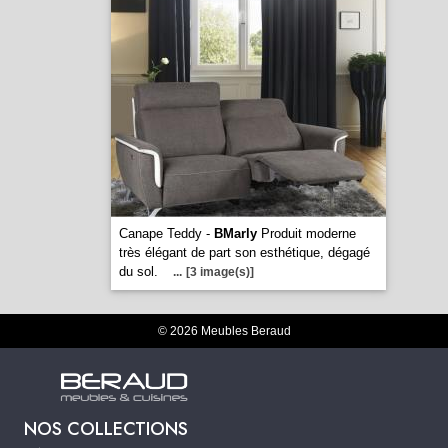
Canape Teddy -
BMarly
Produit moderne
très élégant de part son esthétique, dégagé
du sol.
...
[3 image(s)]
© 2026 Meubles Beraud
NOS COLLECTIONS