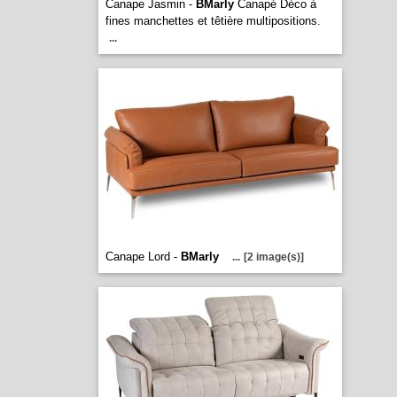
Canape Jasmin -
BMarly
Canapé Déco à
fines manchettes et têtière multipositions.
...
Canape Lord -
BMarly
...
[2 image(s)]