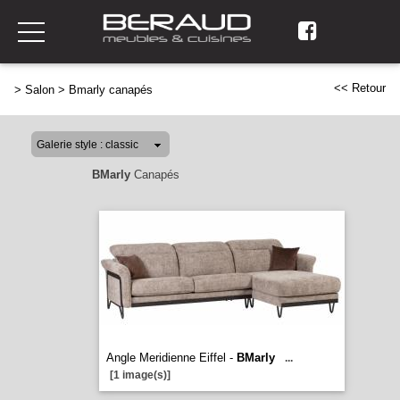
<< Retour
>
Salon
>
Bmarly canapés
BMarly
Canapés
Angle Meridienne Eiffel -
BMarly
...
[1 image(s)]