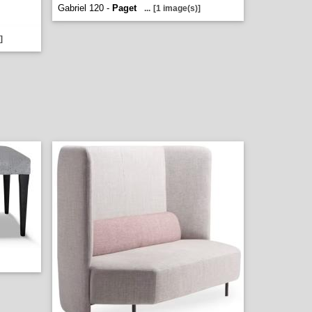
Gabriel 120 -
Paget
...
[1 image(s)]
]