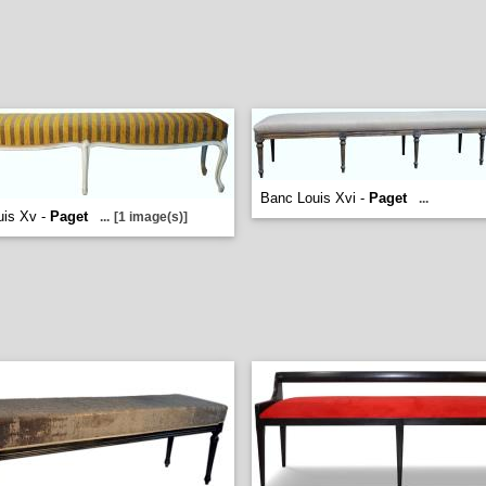
Banc Louis Xvi -
Paget
...
uis Xv -
Paget
...
[1 image(s)]