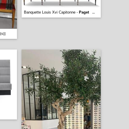
Banquette Louis Xvi Capitonne -
Paget
...
(s)]