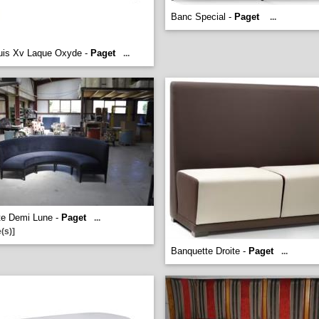
Banc Special -
Paget
...
uis Xv Laque Oxyde -
Paget
...
te Demi Lune -
Paget
...
(s)]
Banquette Droite -
Paget
...