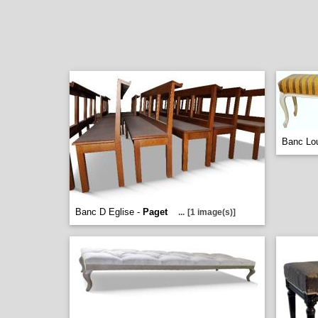
Banc Lo
Banc D Eglise -
Paget
...
[1 image(s)]