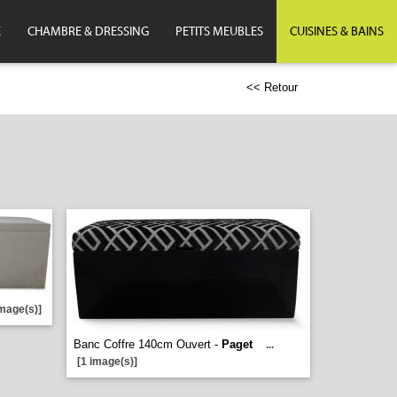
E
CHAMBRE & DRESSING
PETITS MEUBLES
CUISINES & BAINS
<< Retour
image(s)]
Banc Coffre 140cm Ouvert -
Paget
...
[1 image(s)]