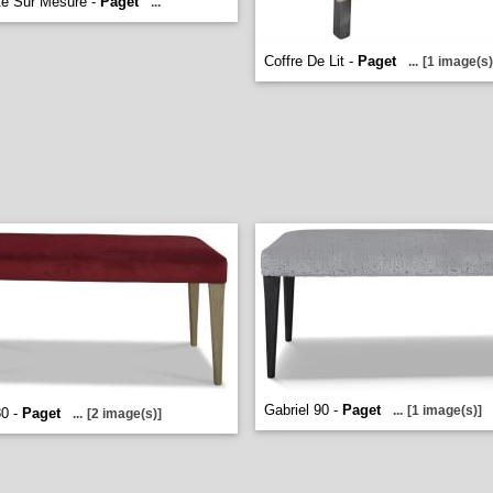
te Sur Mesure -
Paget
...
Coffre De Lit -
Paget
...
[1 image(s)
Gabriel 90 -
Paget
...
[1 image(s)]
80 -
Paget
...
[2 image(s)]