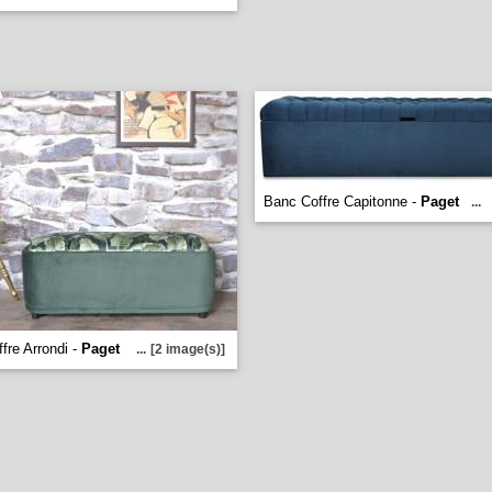
Banc Coffre Capitonne -
Paget
...
fre Arrondi -
Paget
...
[2 image(s)]