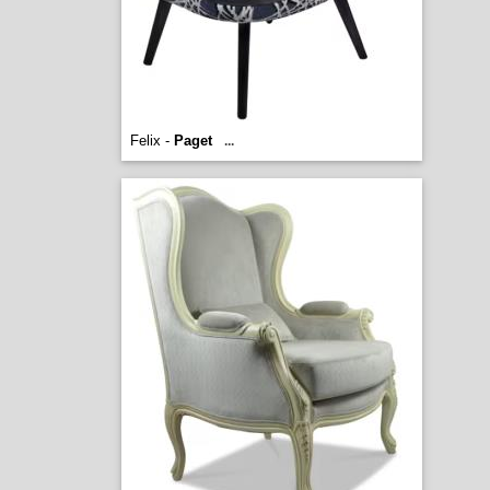
Felix -
Paget
...