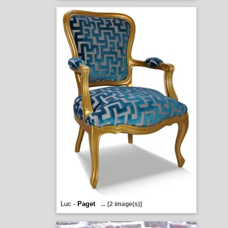
Luc -
Paget
...
[2 image(s)]