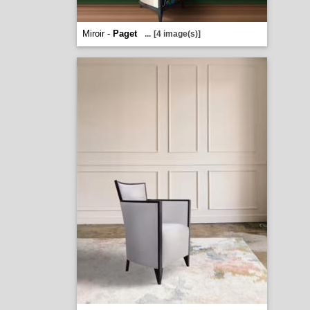
Miroir -
Paget
...
[4 image(s)]