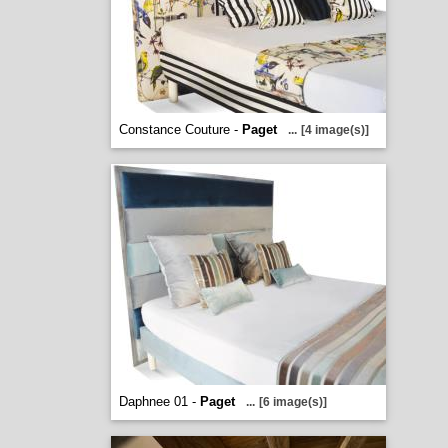
Constance Couture -
Paget
...
[4 image(s)]
Daphnee 01 -
Paget
...
[6 image(s)]