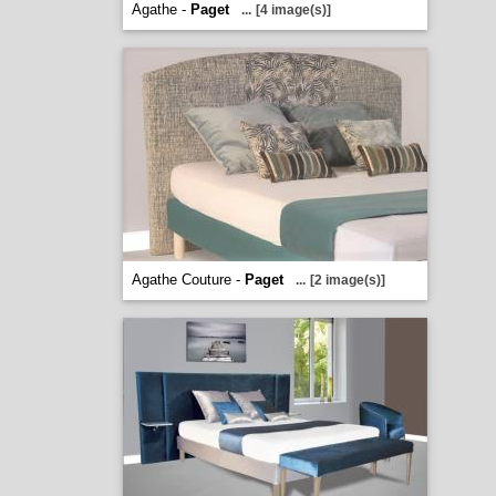
Agathe -
Paget
...
[4 image(s)]
Agathe Couture -
Paget
...
[2 image(s)]