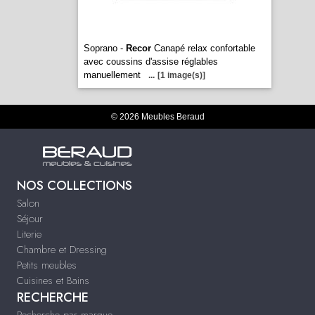
Soprano -
Recor
Canapé relax confortable
avec coussins d'assise réglables
manuellement
...
[1 image(s)]
© 2026 Meubles Beraud
NOS COLLECTIONS
Salon
Séjour
Literie
Chambre et Dressing
Petits meubles
Cuisines et Bains
RECHERCHE