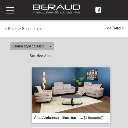
<< Retour
>
Salon
>
Sourice alba
Sourice
Alba
Alba Ambiance -
Sourice
...
[1 image(s)]