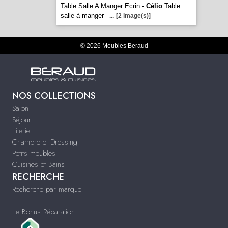
Table Salle A Manger Ecrin -
Célio
Table
salle à manger
...
[2 image(s)]
© 2026 Meubles Beraud
NOS COLLECTIONS
Salon
Séjour
Literie
Chambre et Dressing
Petits meubles
Cuisines et Bains
RECHERCHE
Recherche par marque
Le Bonus Réparation