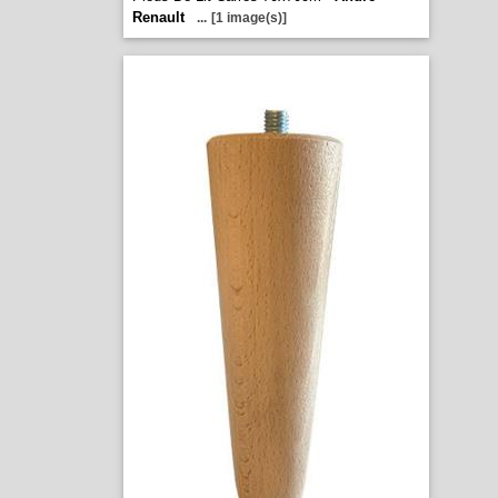
Renault
...
[1 image(s)]