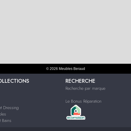
© 2026 Meubles Beraud
OLLECTIONS
RECHERCHE
Recherche par marque
Le Bonus Réparation
t Dressing
bles
t Bains