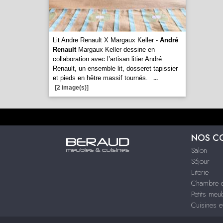
Lit Andre Renault X Margaux Keller -
André
Renault
Margaux Keller dessine en
collaboration avec l’artisan litier André
Renault, un ensemble lit, dosseret tapissier
et pieds en hêtre massif tournés.
...
[2 image(s)]
NOS C
Salon
Séjour
Literie
Chambre e
Petits meu
Cuisines e