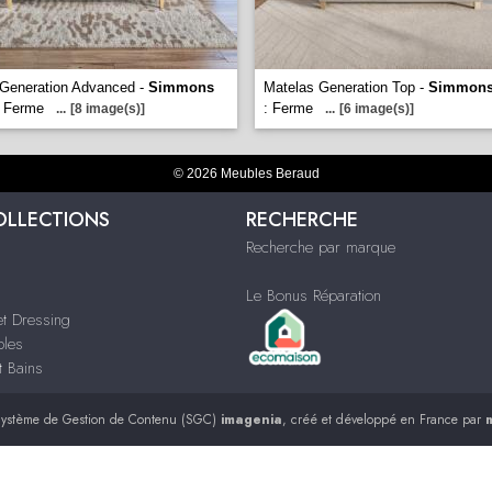
 Generation Advanced -
Simmons
Matelas Generation Top -
Simmon
: Ferme
: Ferme
...
[8 image(s)]
...
[6 image(s)]
© 2026 Meubles Beraud
OLLECTIONS
RECHERCHE
Recherche par marque
Le Bonus Réparation
t Dressing
bles
t Bains
ystème de Gestion de Contenu (SGC)
imagenia
, créé et développé en France par