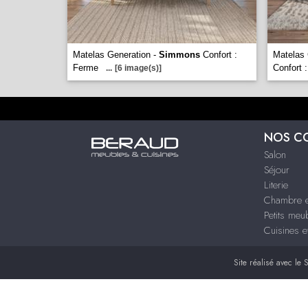
Matelas Generation -
Simmons
Confort :
Matelas
Ferme
Confort 
...
[6 image(s)]
NOS C
Salon
Séjour
Literie
Chambre e
Petits meu
Cuisines e
Site réalisé avec le
S