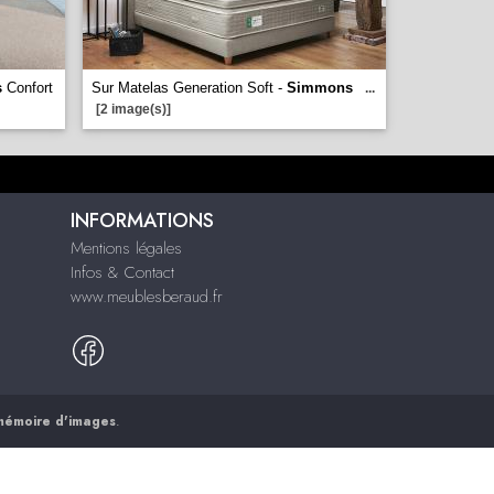
s
Confort
Sur Matelas Generation Soft -
Simmons
...
[2 image(s)]
INFORMATIONS
Mentions légales
Infos & Contact
www.meublesberaud.fr
mémoire d'images
.