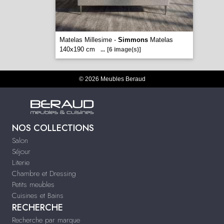
Matelas Millesime -
Simmons
Matelas
140x190 cm
...
[6 image(s)]
© 2026 Meubles Beraud
NOS COLLECTIONS
Salon
Séjour
Literie
Chambre et Dressing
Petits meubles
Cuisines et Bains
RECHERCHE
Recherche par marque