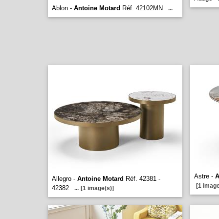
Ablon -
Antoine Motard
Réf. 42102MN
...
Astre -
A
Allegro -
Antoine Motard
Réf. 42381 -
[1 image
42382
...
[1 image(s)]