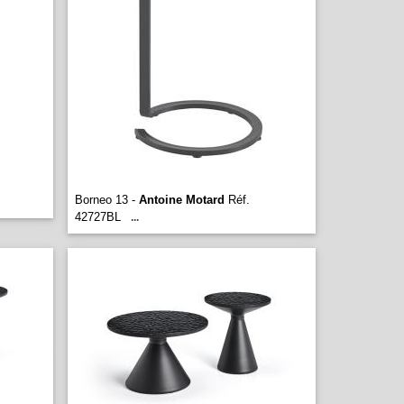
Borneo 13 -
Antoine Motard
Réf.
42727BL
...