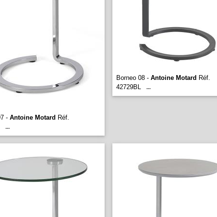
Borneo 08 -
Antoine Motard
Réf.
42729BL
...
07 -
Antoine Motard
Réf.
...