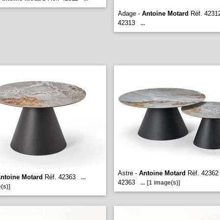
Adage -
Antoine Motard
Réf. 42312
42313
...
Astre -
Antoine Motard
Réf. 42362 
ntoine Motard
Réf. 42363
...
42363
...
[1 image(s)]
(s)]