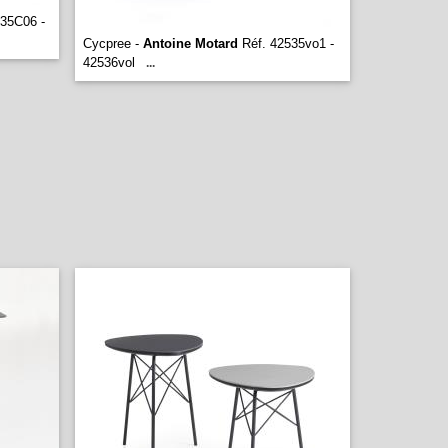
35C06 -
Cycpree -
Antoine Motard
Réf. 42535vo1 -
42536vol
...