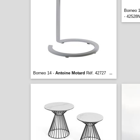
Borneo 
- 42528
Borneo 14 -
Antoine Motard
Réf. 42727
...