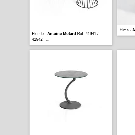
Hima -
A
Floride -
Antoine Motard
Réf. 41941 /
41942
...