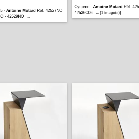
Cycpree -
Antoine Motard
Réf. 425
15 -
Antoine Motard
Réf. 42527ΝΟ
42536C06
...
[1 image(s)]
ΝΟ - 42529NO
...