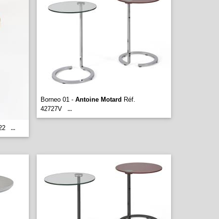
Borneo 01 -
Antoine Motard
Réf.
42727V
...
22
...