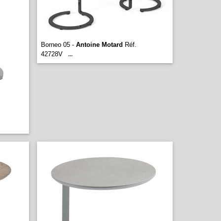
Borneo 05 -
Antoine Motard
Réf.
42728V
...