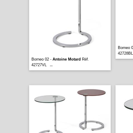
Borneo 
42728BL
Borneo 02 -
Antoine Motard
Réf.
42727VL
...