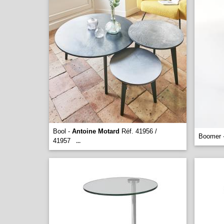
Bool -
Antoine Motard
Réf. 41956 /
Boomer 
41957
...