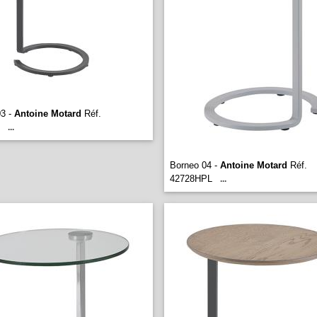
03 -
Antoine Motard
Réf.
...
Borneo 04 -
Antoine Motard
Réf.
42728HPL
...