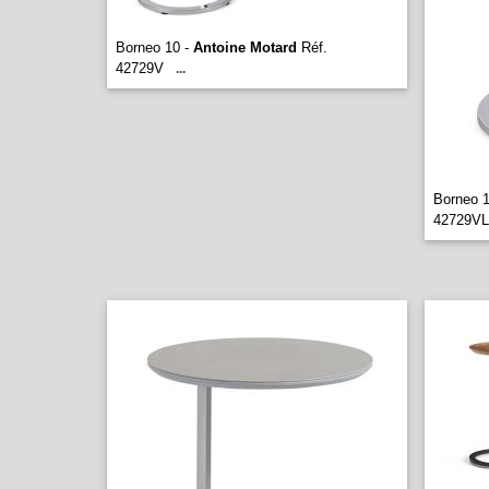
Borneo 10 -
Antoine Motard
Réf.
42729V
...
Borneo 1
42729VL