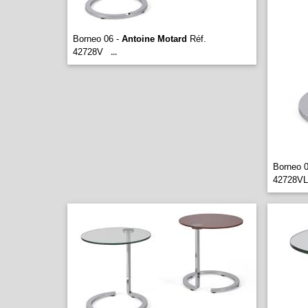
Borneo 06 -
Antoine Motard
Réf.
42728V
...
Borneo 
42728VL