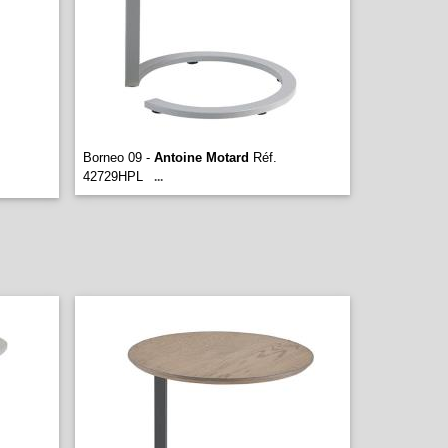
Borneo 09 -
Antoine Motard
Réf.
42729HPL
...