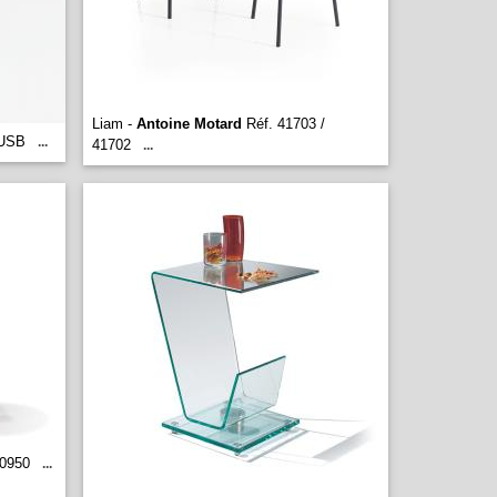
Liam -
Antoine Motard
Réf. 41703 /
6USB
...
41702
...
40950
...