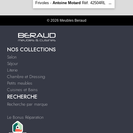
Frivoles -
Antoine Motard
Réf. 42504RL
...
© 2026 Meubles Beraud
NOS COLLECTIONS
Salon
Séjour
Literie
Chambre et Dressing
Petits meubles
Cuisines et Bains
RECHERCHE
Recherche par marque
Le Bonus Réparation