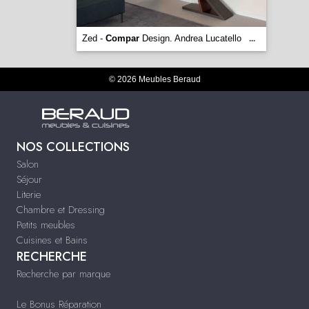
Zed -
Compar
Design. Andrea Lucatello
...
© 2026 Meubles Beraud
NOS COLLECTIONS
Salon
Séjour
Literie
Chambre et Dressing
Petits meubles
Cuisines et Bains
RECHERCHE
Recherche par marque
Le Bonus Réparation