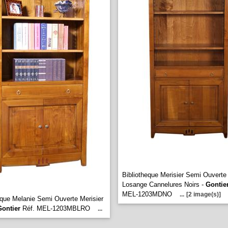
Bibliotheque Merisier Semi Ouverte
Losange Cannelures Noirs -
Gontie
MEL-1203MDNO
...
[2 image(s)]
eque Melanie Semi Ouverte Merisier
Gontier
Réf. MEL-1203MBLRO
...