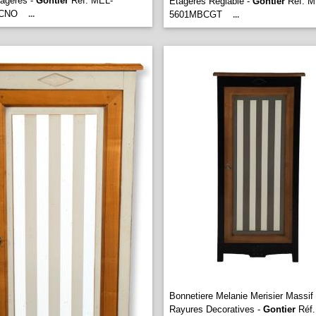
tageres -
Gontier
Réf. MEL-
Etageres Reglable -
Gontier
Réf. M
BCNO
...
5601MBCGT
...
Bonnetiere Melanie Merisier Massif
Rayures Decoratives -
Gontier
Réf.