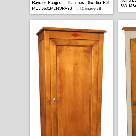
Noir 3 E
Rayures Rouges Et Blanches -
Gontier
Réf.
5601M
MEL-5601MDNORAY3
...
[1 image(s)]