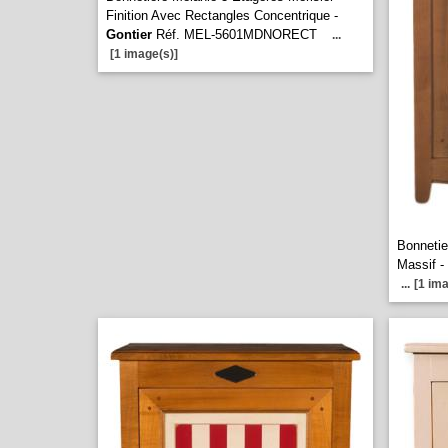
Finition Avec Rectangles Concentrique -
Gontier
Réf. MEL-5601MDNORECT
...
[1 image(s)]
Bonnetie
Massif -
...
[1 ima