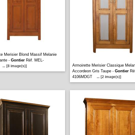
te Merisier Blond Massif Melanie
iante -
Gontier
Réf. MEL-
Armoirette Merisier Classique Melan
...
[8 image(s)]
Accordeon Gris Taupe -
Gontier
Réf
4106MDGT
...
[2 image(s)]