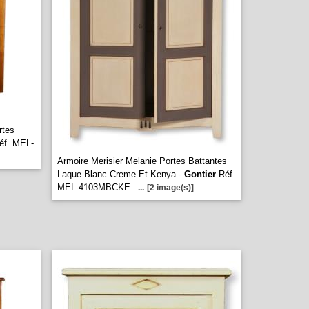
rtes
f. MEL-
Armoire Merisier Melanie Portes Battantes
Laque Blanc Creme Et Kenya -
Gontier
Réf.
MEL-4103MBCKE
...
[2 image(s)]