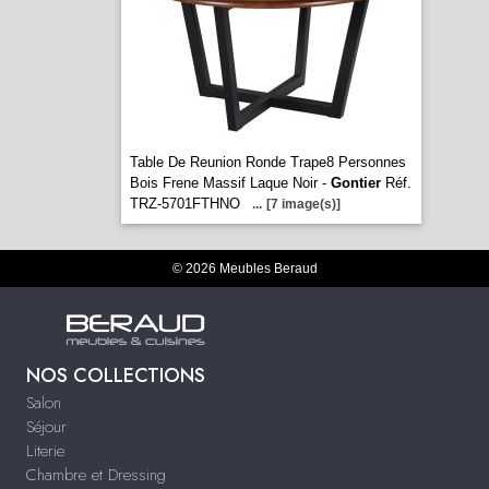
Table De Reunion Ronde Trape8 Personnes
Bois Frene Massif Laque Noir -
Gontier
Réf.
TRZ-5701FTHNO
...
[7 image(s)]
© 2026 Meubles Beraud
NOS COLLECTIONS
Salon
Séjour
Literie
Chambre et Dressing