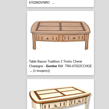
6702MDVNRO
...
Table Basse Tradition 2 Tiroirs Chene
Chataigne -
Gontier
Réf. TRA-67022CCHGE
...
[1 image(s)]