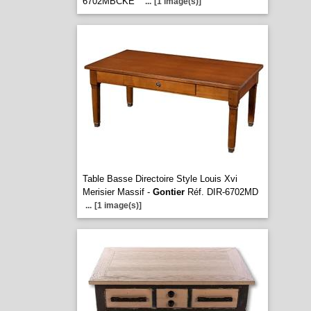
6702MBCKE
...
[1 image(s)]
Table Basse Directoire Style Louis Xvi
Merisier Massif -
Gontier
Réf. DIR-6702MD
...
[1 image(s)]