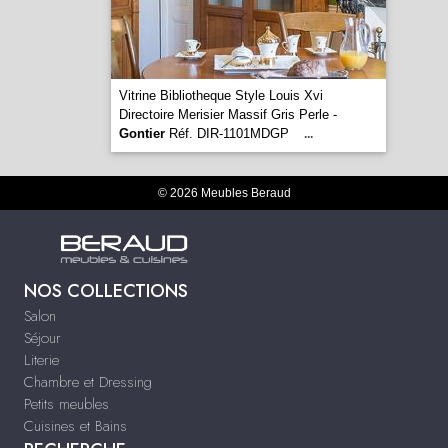
Vitrine Bibliotheque Style Louis Xvi
Directoire Merisier Massif Gris Perle -
Gontier
Réf. DIR-1101MDGP
...
© 2026 Meubles Beraud
NOS COLLECTIONS
Salon
Séjour
Literie
Chambre et Dressing
Petits meubles
Cuisines et Bains